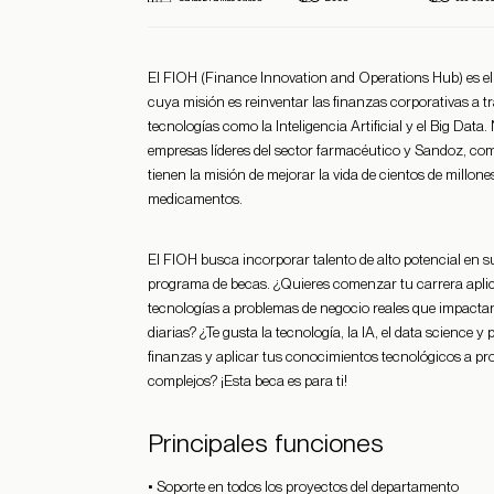
El FIOH (Finance Innovation and Operations Hub) es e
cuya misión es reinventar las finanzas corporativas a tr
tecnologías como la Inteligencia Artificial y el Big Data
empresas líderes del sector farmacéutico y Sandoz, com
tienen la misión de mejorar la vida de cientos de millon
medicamentos.
El FIOH busca incorporar talento de alto potencial en s
programa de becas. ¿Quieres comenzar tu carrera apli
tecnologías a problemas de negocio reales que impacta
diarias? ¿Te gusta la tecnología, la IA, el data science 
finanzas y aplicar tus conocimientos tecnológicos a p
complejos? ¡Esta beca es para ti!
Principales funciones
• Soporte en todos los proyectos del departamento