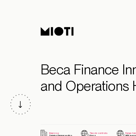
Beca Finance In
and Operations
Empresa:
Tipo de contrato:
Rango Salar
Sandoz Farmaceutica
Beca
969 euros