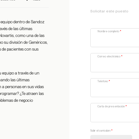
Solicitar este puesto
l equipo dentro de Sandoz
avés de las últimas
Nombre completo
*
. Novartis, como una de las
o su división de Genéricos,
es de pacientes con sus
Correo electrónico
*
u equipo a través de un
cando las últimas
Teléfono
*
n a personas en sus vidas
y programar? ¿Te atraen las
roblemas de negocio
Carta de presentación
*
Subir el currículum
*