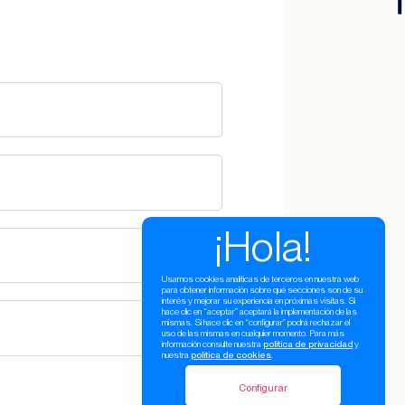
¡Hola!
Usamos cookies analíticas de terceros en nuestra web
para obtener información sobre qué secciones son de su
interés y mejorar su experiencia en próximas visitas. Si
hace clic en “aceptar” aceptará la implementación de las
mismas. Si hace clic en “configurar” podrá rechazar el
uso de las mismas en cualquier momento. Para más
información consulte nuestra
política de privacidad
y
nuestra
política de cookies
.
Configurar