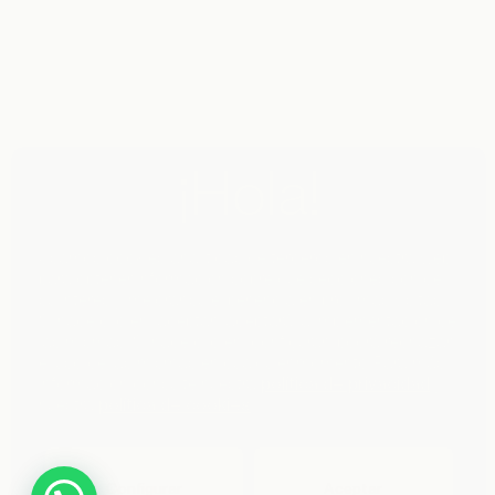
¡Hola!
Usamos cookies analíticas de terceros en nuestra web
para obtener información sobre qué secciones son de
su interés y mejorar su experiencia en próximas visitas.
Si hace clic en “aceptar” aceptará la implementación de
las mismas. Si hace clic en “configurar” podrá rechazar
el uso de las mismas en cualquier momento. Para más
información consulte nuestra
política de privacidad
y
nuestra
política de cookies
.
Configurar
Aceptar